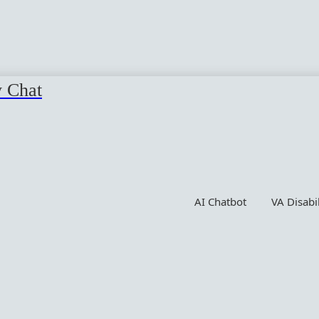
y Chat
AI Chatbot
VA Disabi